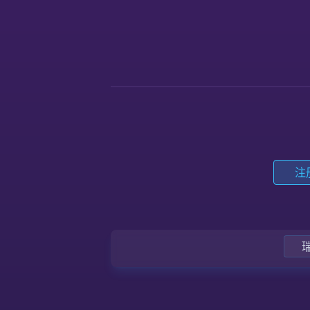
跳转到内容
注册申请金洋7账号
首页
公司档案
企业报道
解决方案
加入我们
展会活动